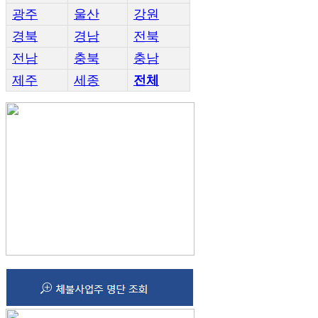
광주
울산
강원
경북
경남
전북
전남
충북
충남
제주
세종
전체