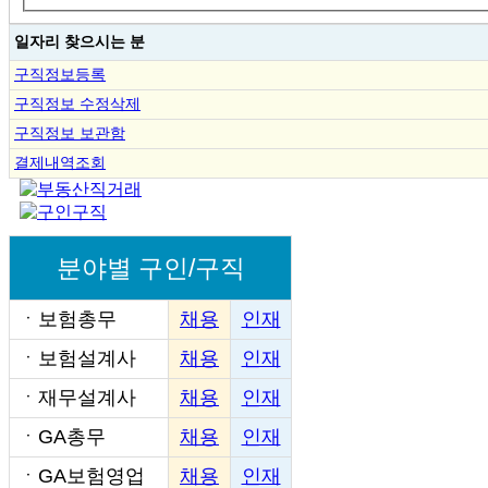
일자리 찾으시는 분
구직정보등록
구직정보 수정삭제
구직정보 보관함
결제내역조회
분야별 구인/구직
ㆍ
보험총무
채용
인재
ㆍ
보험설계사
채용
인재
ㆍ
재무설계사
채용
인재
ㆍ
GA총무
채용
인재
ㆍ
GA보험영업
채용
인재