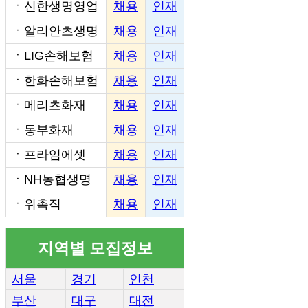
ㆍ
신한생명영업
채용
인재
ㆍ
알리안츠생명
채용
인재
ㆍ
LIG손해보험
채용
인재
ㆍ
한화손해보험
채용
인재
ㆍ
메리츠화재
채용
인재
ㆍ
동부화재
채용
인재
ㆍ
프라임에셋
채용
인재
ㆍ
NH농협생명
채용
인재
ㆍ
위촉직
채용
인재
지역별 모집정보
서울
경기
인천
부산
대구
대전