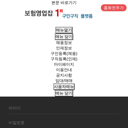
본문 바로가기
홈화면추가
메뉴열기
메뉴
닫기
채용정보
인재정보
구인등록(채용)
구직등록(인재)
마이페이지
이용안내
공지사항
임대/매매
사용자메뉴
메뉴
닫기
회
원
로
그
인