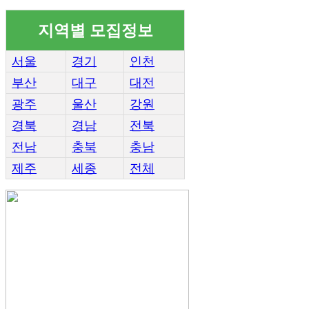
지역별 모집정보
서울
경기
인천
부산
대구
대전
광주
울산
강원
경북
경남
전북
전남
충북
충남
제주
세종
전체