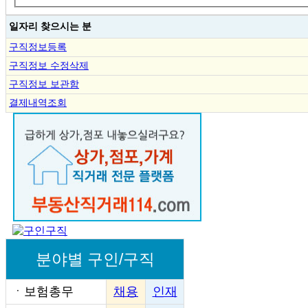
일자리 찾으시는 분
구직정보등록
구직정보 수정삭제
구직정보 보관함
결제내역조회
분야별 구인/구직
ㆍ
보험총무
채용
인재