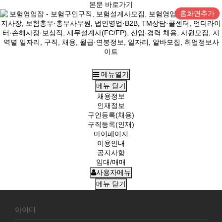
본문 바로가기
홈화면추가
메뉴열기
메뉴
닫기
채용정보
인재정보
구인등록(채용)
구직등록(인재)
마이페이지
이용안내
공지사항
임대/매매
사용자메뉴
메뉴
닫기
회
원