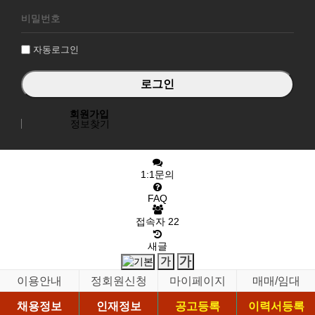
로
그
인
자동로그인
회원가입
정보찾기
1:1문의
FAQ
접속자
22
새글
이용안내
정회원신청
마이페이지
매매/임대
채용정보
인재정보
공고등록
이력서등록