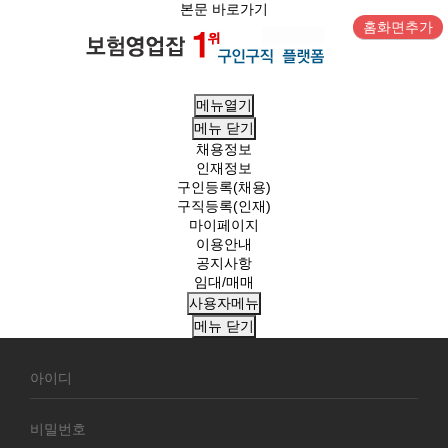
본문 바로가기
홈화면추가
메뉴열기
메뉴
닫기
채용정보
인재정보
구인등록(채용)
구직등록(인재)
마이페이지
이용안내
공지사항
임대/매매
사용자메뉴
메뉴
닫기
회
원
로
그
인