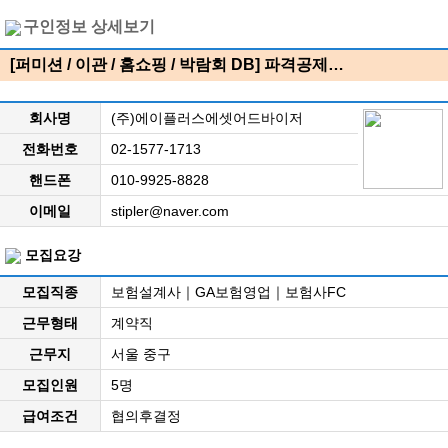
구인정보 상세보기
[퍼미션 / 이관 / 홈쇼핑 / 박람회 DB] 파격공제…
회사명
(주)에이플러스에셋어드바이저
전화번호
02-1577-1713
핸드폰
010-9925-8828
이메일
stipler@naver.com
모집요강
모집직종
보험설계사｜GA보험영업｜보험사FC
근무형태
계약직
근무지
서울 중구
모집인원
5명
급여조건
협의후결정