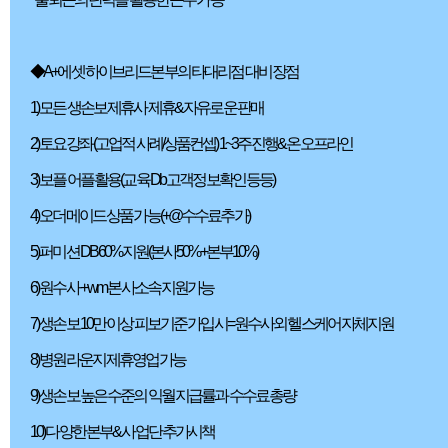
◆ A+에셋 하이브리드본부의 타대리점 대비 장점
1) 모든 생손보 제휴사 제휴& 자유로운 판매
2) 토요강좌 (고업적 사례/상품컨셉) 1~3주 진행&온 오프라인
3) 보플 어플 활용(교육 Db 고객정보확인 등등)
4) 오더메이드 상품 가능(+@수수료추가)
5) 퍼미션 DB 60%지원(본사50%+본부10%)
6) 원수사 + wm 본사소속 지원가능
7) 생손보 10만 이상 피보기준 가입시= 원수사외 헬스케어 자체지원
8) 병원라운지 제휴영업가능
9) 생손보 높은 수준의 익월 지급률과 수수료 총량
10) 다양한 본부& 사업단 추가시책