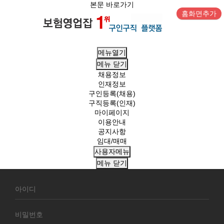
본문 바로가기
홈화면추가
메뉴열기
메뉴
닫기
채용정보
인재정보
구인등록(채용)
구직등록(인재)
마이페이지
이용안내
공지사항
임대/매매
사용자메뉴
메뉴
닫기
회
원
로
그
인