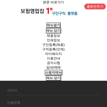
본문 바로가기
홈화면추가
메뉴열기
메뉴
닫기
채용정보
인재정보
구인등록(채용)
구직등록(인재)
마이페이지
이용안내
공지사항
임대/매매
사용자메뉴
메뉴
닫기
회
원
로
그
인